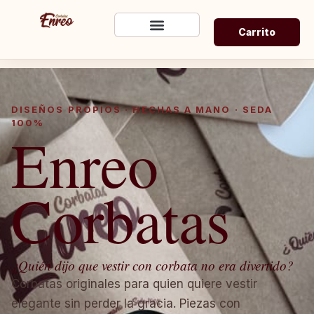
Carrito
DISEÑOS PROPIOS · HECHAS A MANO · SEDA
100%
Enreo
Corbatas
¿Quién dijo que vestir con corbata no era divertido?
Corbatas originales para quien quiere vestir
elegante sin perder la gracia. Piezas con